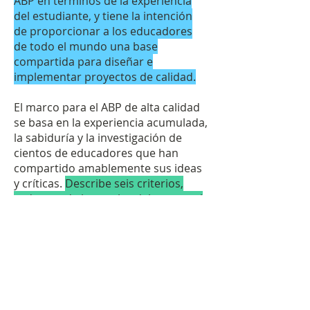
ABP en términos de la experiencia
del estudiante, y tiene la intención
de proporcionar a los educadores
de todo el mundo una base
compartida para diseñar e
implementar proyectos de calidad.
El marco para el ABP de alta calidad
se basa en la experiencia acumulada,
la sabiduría y la investigación de
cientos de educadores que han
compartido amablemente sus ideas
y críticas.
Describe seis criterios,
cada uno de los cuales debe estar al
menos mínimamente presente en
un proyecto para que se considere
de “alta calidad”.
Conoce más aquí